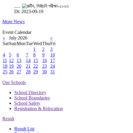
.....
Dt: 2023-09-19
More News
Event Calendar
«
July 2026
»
Sat
Sun
Mon
Tue
Wed
Thu
Fri
1
2
3
4
5
6
7
8
9
10
11
12
13
14
15
16
17
18
19
20
21
22
23
24
25
26
27
28
29
30
31
Our Schools
School Directory
School Boundaries
School Safety
Registration & Relocation
Result
Result List