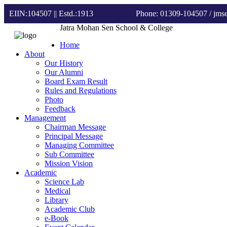
EIIN:104507 || Estd.:1913
Phone: 01309-104507
/ jm
Jatra Mohan Sen School & College
Home
About
Our History
Our Alumni
Board Exam Result
Rules and Regulations
Photo
Feedback
Management
Chairman Message
Principal Message
Managing Committee
Sub Committee
Mission Vision
Academic
Science Lab
Medical
Library
Academic Club
e-Book